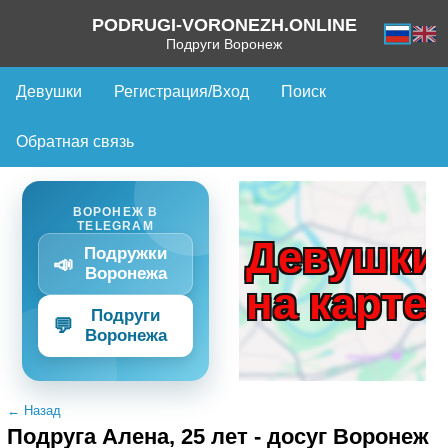
PODRUGI-VORONEZH.ONLINE
Подруги Воронеж
Девушки
Регистрация/Вход
Поиск
Обратная связь
ВОРОНЕЖ В
TELEGRAM
Девушки
Подружки
📣
Воронежа
на карте
Подруги
💬
Воронежа
← Назад
Подруга Алена, 25 лет - досуг Воронеж